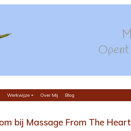
M
Opent j
Werkwijze
Over Mij
Blog
+
om bij Massage From The Heart