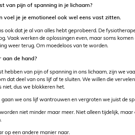
ast van pijn of spanning in je lichaam?
n voel je je emotioneel ook wel eens vast zitten.
s ook dat je al van alles hebt geprobeerd. De fysiotherap
og. Vaak werken de oplossingen even, maar soms komen d
ing weer terug. Om moedeloos van te worden.
r aan de hand?
st hebben van pijn of spanning in ons lichaam, zijn we va
m dat deel van ons lijf af te sluiten. We willen die vervele
 niet, dus we blokkeren het.
gaan we ons lijf wantrouwen en vergroten we juist de sp
worden niet minder maar meer. Niet alleen tijdelijk, maar
.
aar op een andere manier naar.