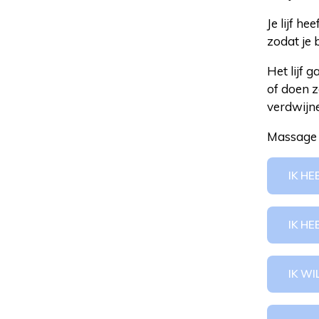
Je lijf he
zodat je 
Het lijf 
of doen 
verdwijne
Massage 
IK H
IK HE
IK W