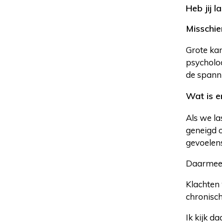
Heb jij l
Misschie
Grote kan
psycholo
de spann
Wat is e
Als we la
geneigd o
gevoelens
Daarmee 
Klachten 
chronisch
Ik kijk d