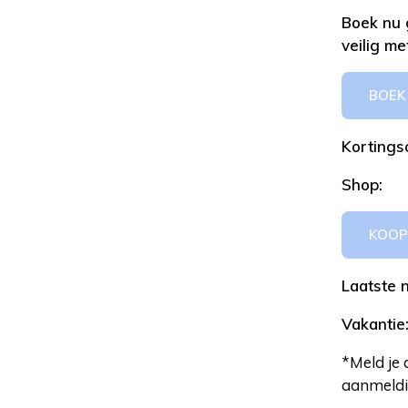
Boek nu 
veilig m
BOEK 
Kortingsc
Shop:
KOOP
Laatste 
Vakantie:
*Meld je 
aanmeldi