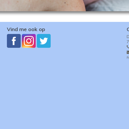
Vind me ook op
D
7
F