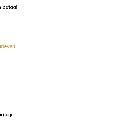
n betaal
arieven
.
arna je