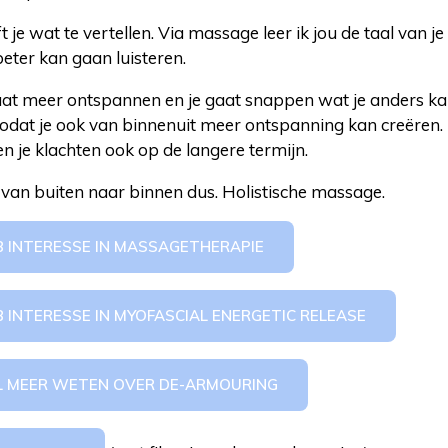
eft je wat te vertellen. Via massage leer ik jou de taal van j
beter kan gaan luisteren.
gaat meer ontspannen en je gaat snappen wat je anders k
zodat je ook van binnenuit meer ontspanning kan creëren
n je klachten ook op de langere termijn.
van buiten naar binnen dus. Holistische massage.
EB INTERESSE IN MASSAGETHERAPIE
B INTERESSE IN MYOFASCIAL ENERGETIC RELEASE
IL MEER WETEN OVER DE-ARMOURING