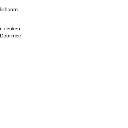
e lichaam
an denken
. Daarmee