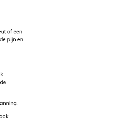
eut of een
e pijn en
ak
nde
anning.
 ook