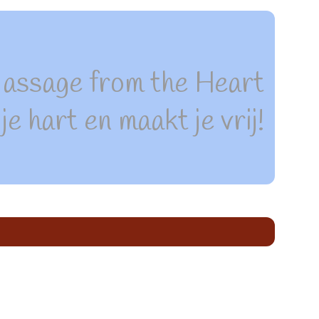
assage from the Heart
e hart en maakt je vrij!